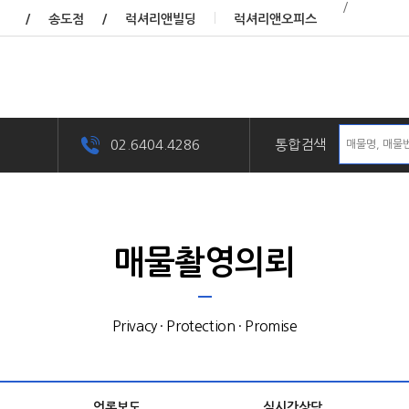
/
/
송도점
/
럭셔리앤빌딩
럭셔리앤오피스
02.6404.4286
통합검색
매물촬영의뢰
Privacy · Protection · Promise
언론보도
실시간상담