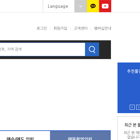
로그인
회원가입
고객센터
멤버십안내
추천물
최근 본 
최근 본 
없습니다
매수/매도 의뢰
매물촬영의뢰