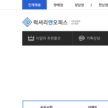
인재채용
방배점
청담점
/
한남점
이달의 추천물건
카톡상담
공지사항
이벤트