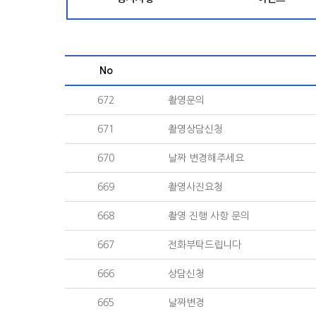
No
672
촬영문의
671
촬영상담신청
670
날짜 변경해주세요
669
촬영사진요청
668
촬영 진행 사항 문의
667
전화부탁드립니다
666
상담신청
665
날짜변경