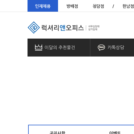
인재채용
방배점
청담점
/
한남점
이달의 추천물건
카톡상담
공지사항
이벤트