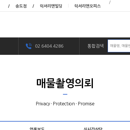
/
/
송도점
/
럭셔리앤빌딩
럭셔리앤오피스
02.6404.4286
통합검색
매물촬영의뢰
Privacy · Protection · Promise
언론보도
실시간상담