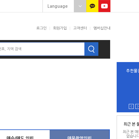
로그인
회원가입
고객센터
멤버십안내
추천물
최근 본 
최근 본 
없습니다
매수/매도 의뢰
매물촬영의뢰