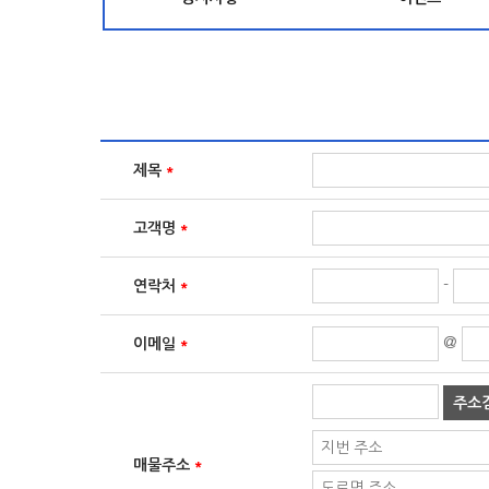
제목
*
고객명
*
-
연락처
*
@
이메일
*
매물주소
*