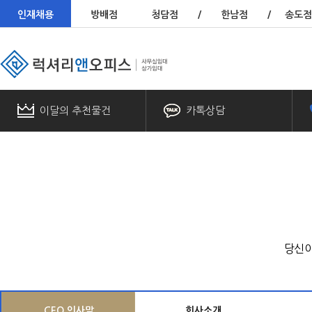
인재채용
방배점
청담점
/
한남점
/
송도점
이달의 추천물건
카톡상담
당신이
CEO 인사말
회사소개